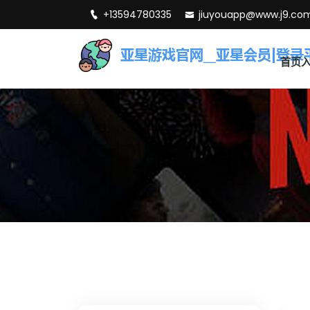
+13594780335
jiuyouapp@www.j9.co
首页