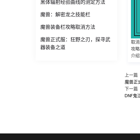
黑体辐射经验曲线的测定方法
魔兽：解密龙之技能栏
魔兽装备栏攻略取消方法
魔兽正式服：狂野之刃，探寻武
取消
器装备之道
攻略
介绍
上一篇
魔兽正
下一篇
DNF