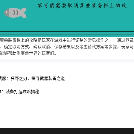
魔兽装备栏上的攻略是玩家在游戏中进行调整的常见操作之一。通过登录
、确定取消方式、确认取消、保存结果以及考虑替代方案等步骤，玩家可
能够帮助到魔兽世界的玩家们。
式服：狂野之刃，探寻武器装备之道
鬼泣：装备打造攻略揭秘