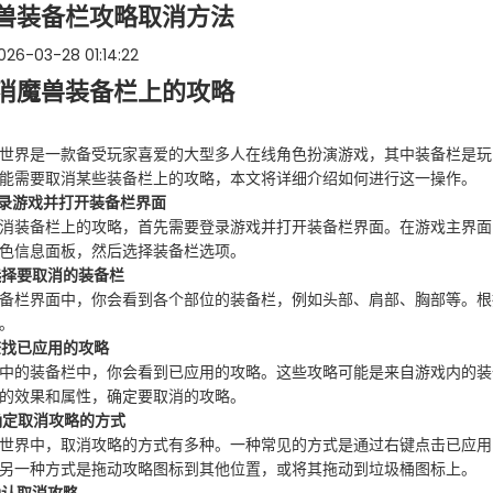
兽装备栏攻略取消方法
26-03-28 01:14:22
消魔兽装备栏上的攻略
世界是一款备受玩家喜爱的大型多人在线角色扮演游戏，其中装备栏是玩
能需要取消某些装备栏上的攻略，本文将详细介绍如何进行这一操作。
 登录游戏并打开装备栏界面
消装备栏上的攻略，首先需要登录游戏并打开装备栏界面。在游戏主界面
色信息面板，然后选择装备栏选项。
 选择要取消的装备栏
备栏界面中，你会看到各个部位的装备栏，例如头部、肩部、胸部等。根
。
 查找已应用的攻略
中的装备栏中，你会看到已应用的攻略。这些攻略可能是来自游戏内的装
的效果和属性，确定要取消的攻略。
 确定取消攻略的方式
世界中，取消攻略的方式有多种。一种常见的方式是通过右键点击已应用
另一种方式是拖动攻略图标到其他位置，或将其拖动到垃圾桶图标上。